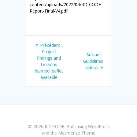
content/uploads/2022/04/RD-CODE-
Report-Final-V4.pdf
Navigation
Article
Précédent :
de
précédent
Project
Article
Suivant :
:
findings and
suivant
Guidelines
l’article
Lessons
:
videos
learned leaflet
available
© 2026 RD-CODE. Built using WordPress
and the
Mesmerize Theme